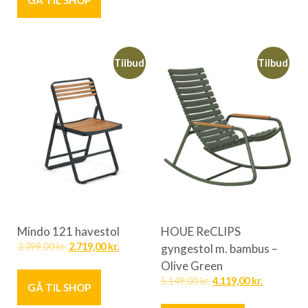
GÅ TIL SHOP
Tilbud
Tilbud
Mindo 121 havestol
HOUE ReCLIPS
3.399,00
kr.
2.719,00
kr.
gyngestol m. bambus –
Olive Green
5.149,00
kr.
4.119,00
kr.
GÅ TIL SHOP