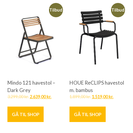
Tilbud
Tilbud
Mindo 121 havestol –
HOUE ReCLIPS havestol
Dark Grey
m. bambus
3.299,00
kr.
2.639,00
kr.
1.899,00
kr.
1.519,00
kr.
GÅ TIL SHOP
GÅ TIL SHOP