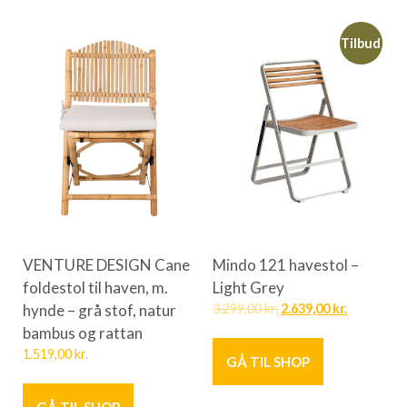
Tilbud
VENTURE DESIGN Cane
Mindo 121 havestol –
foldestol til haven, m.
Light Grey
hynde – grå stof, natur
3.299,00
kr.
2.639,00
kr.
bambus og rattan
1.519,00
kr.
GÅ TIL SHOP