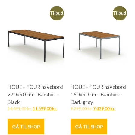
Tilbud
Tilbud
HOUE – FOUR havebord
HOUE – FOUR havebord
270×90 cm – Bambus –
160×90 cm – Bambus –
Black
Dark grey
14.499,00
kr.
11.599,00
kr.
9.299,00
kr.
7.439,00
kr.
GÅ TIL SHOP
GÅ TIL SHOP