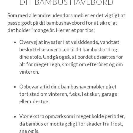
DIT BAMBUS HAVEBORD
Som med alle andre udendørs møbler er det vigtigt at
passe godt på dit bambushavebord for at sikre, at
det holder i mange år. Her er et par tips:
Overvej at invester i et velsiddende, vandtæt
beskyttelsesovertræk til dit bambusbord og
dine stole. Undgå også, at bordet udsættes for
alt for meget regn, særligt om efteråret og om
vinteren.
Opbevar altid dine bambushavemøbler på et
tørt sted om vinteren, f.eks. i et skur, garage
eller udestue
Vær ekstra opmærksom i meget kolde perioder,
da bambus er modtageligt for skader fra frost,
sne og is.