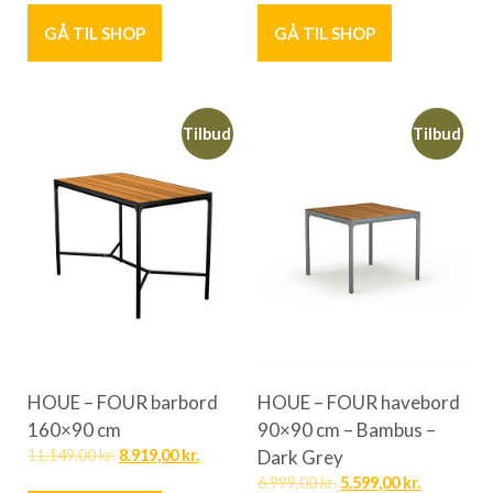
GÅ TIL SHOP
GÅ TIL SHOP
Tilbud
Tilbud
HOUE – FOUR barbord
HOUE – FOUR havebord
160×90 cm
90×90 cm – Bambus –
11.149,00
kr.
8.919,00
kr.
Dark Grey
6.999,00
kr.
5.599,00
kr.