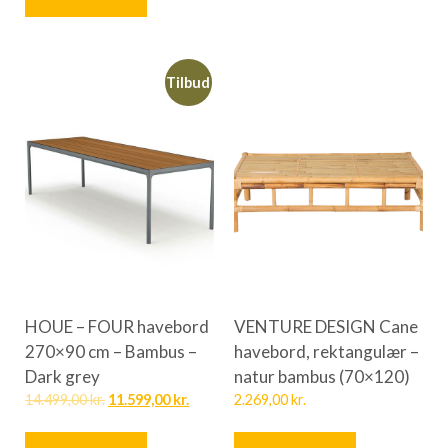
Tilbud
HOUE – FOUR havebord
VENTURE DESIGN Cane
270×90 cm – Bambus –
havebord, rektangulær –
Dark grey
natur bambus (70×120)
14.499,00
kr.
11.599,00
kr.
2.269,00
kr.