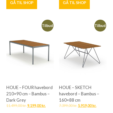
GÅ TIL SHOP
GÅ TIL SHOP
Tilbud
Tilbud
HOUE – FOUR havebord
HOUE – SKETCH
210×90 cm – Bambus –
havebord – Bambus –
Dark Grey
160×88 cm
11.499,00
kr.
9.199,00
kr.
7.399,00
kr.
5.919,00
kr.