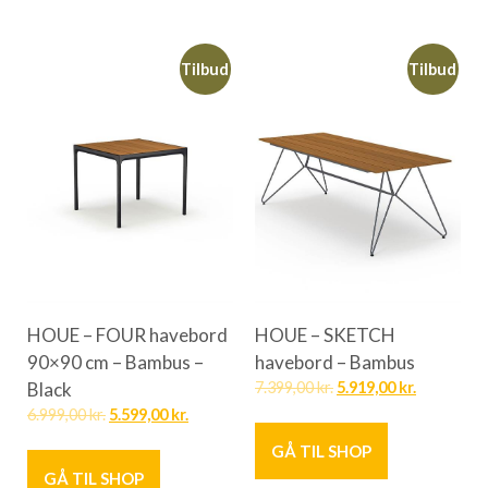
Tilbud
Tilbud
HOUE – FOUR havebord
HOUE – SKETCH
90×90 cm – Bambus –
havebord – Bambus
Black
7.399,00
kr.
5.919,00
kr.
6.999,00
kr.
5.599,00
kr.
GÅ TIL SHOP
GÅ TIL SHOP