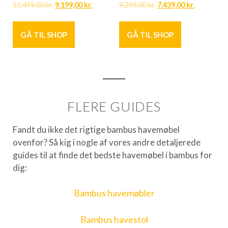
11.499,00
kr.
9.199,00
kr.
9.299,00
kr.
7.439,00
kr.
GÅ TIL SHOP
GÅ TIL SHOP
FLERE GUIDES
Fandt du ikke det rigtige bambus havemøbel
ovenfor? Så kig i nogle af vores andre detaljerede
guides til at finde det bedste havemøbel i bambus for
dig:
Bambus havemøbler
Bambus havestol