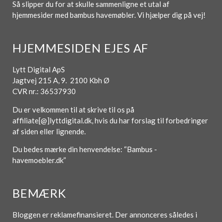
Så slipper du for at skulle sammenligne et utal af
hjemmesider med bambus havemøbler. Vi hjælper dig på vej!
HJEMMESIDEN EJES AF
Lytt Digital ApS
Jagtvej 215 A, 9. 2100 Kbh Ø
CVR nr.: 36537930
Du er velkommen til at skrive til os på
affiliate[@]lyttdigital.dk, hvis du har forslag til forbedringer
af siden eller lignende.
Du bedes mærke din henvendelse: “Bambus -
havemoebler.dk”
BEMÆRK
Bloggen er reklamefinansieret. Der annonceres således i