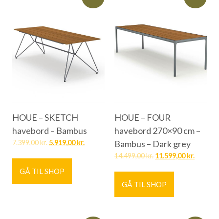
HOUE – SKETCH
HOUE – FOUR
havebord – Bambus
havebord 270×90 cm –
7.399,00
kr.
5.919,00
kr.
Bambus – Dark grey
14.499,00
kr.
11.599,00
kr.
GÅ TIL SHOP
GÅ TIL SHOP