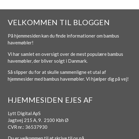
VELKOMMEN TIL BLOGGEN
På hjemmesiden kan du finde informationer om bambus
havemøbler!
Vi har samlet en oversigt over de mest populære bambus
havemøbler, der bliver solgt i Danmark.
Så slipper du for at skulle sammenligne et utal af
hjemmesider med bambus havemøbler. Vi hjælper dig på vej!
HJEMMESIDEN EJES AF
Lytt Digital ApS
Jagtvej 215 A, 9. 2100 Kbh Ø
CVR nr.: 36537930
Du er velkommen til at skrive til os på