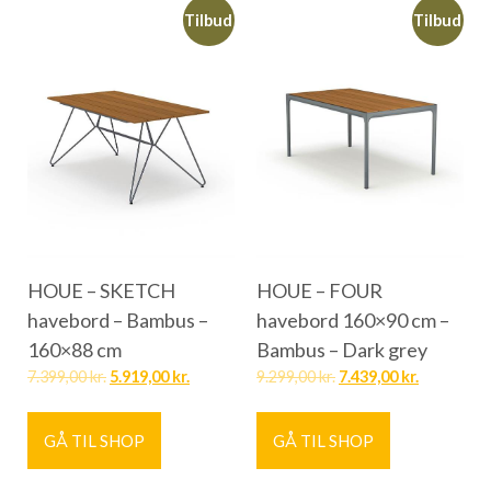
Tilbud
Tilbud
HOUE – SKETCH
HOUE – FOUR
havebord – Bambus –
havebord 160×90 cm –
160×88 cm
Bambus – Dark grey
7.399,00
kr.
5.919,00
kr.
9.299,00
kr.
7.439,00
kr.
GÅ TIL SHOP
GÅ TIL SHOP