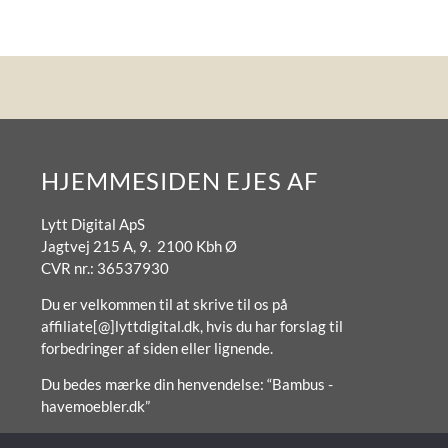
HJEMMESIDEN EJES AF
Lytt Digital ApS
Jagtvej 215 A, 9. 2100 Kbh Ø
CVR nr.: 36537930
Du er velkommen til at skrive til os på
affiliate[@]lyttdigital.dk, hvis du har forslag til
forbedringer af siden eller lignende.
Du bedes mærke din henvendelse: “Bambus -
havemoebler.dk”