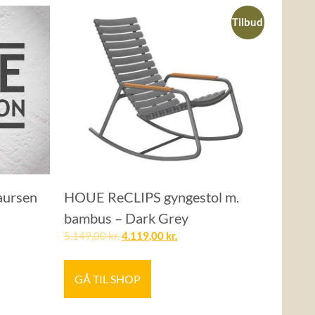
Tilbud
aursen
HOUE ReCLIPS gyngestol m.
bambus – Dark Grey
5.149,00
kr.
4.119,00
kr.
GÅ TIL SHOP