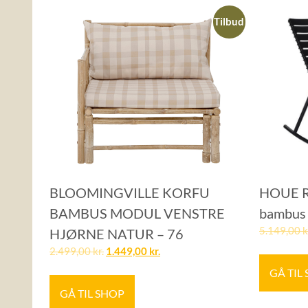
Tilbud
BLOOMINGVILLE KORFU
HOUE Re
BAMBUS MODUL VENSTRE
bambus
5.149,00
k
HJØRNE NATUR – 76
2.499,00
kr.
1.449,00
kr.
GÅ TIL
GÅ TIL SHOP