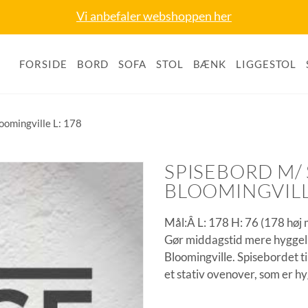
Vi anbefaler webshoppen her
FORSIDE
BORD
SOFA
STOL
BÆNK
LIGGESTOL
oomingville L: 178
SPISEBORD M/
BLOOMINGVILLE
Mål:Â L: 178 H: 76 (178 høj
Gør middagstid mere hyggel
Bloomingville. Spisebordet ti
et stativ ovenover, som er hy