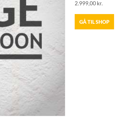
2.999,00
kr.
GÅ TIL SHOP