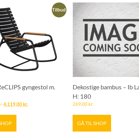
Tilbud
CLIPS gyngestol m.
Dekostige bambus – Ib L
H: 180
r.
4.119,00
kr.
269,00
kr.
 SHOP
GÅ TIL SHOP