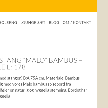
SOLSENG
LOUNGE SÆT
BLOG
OM / KONTAKT
 STANG “MALO” BAMBUS –
 L: 178
 med stangen) B:Â 75Â cm. Materiale: Bambus
ig med vores Malo bambus spisebord fra
lføjer en naturlig og hyggelig stemning. Bordet har
ggelig