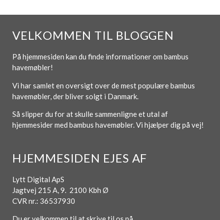
VELKOMMEN TIL BLOGGEN
På hjemmesiden kan du finde informationer om bambus
havemøbler!
Vi har samlet en oversigt over de mest populære bambus
havemøbler, der bliver solgt i Danmark.
Så slipper du for at skulle sammenligne et utal af
hjemmesider med bambus havemøbler. Vi hjælper dig på vej!
HJEMMESIDEN EJES AF
Lytt Digital ApS
Jagtvej 215 A, 9. 2100 Kbh Ø
CVR nr.: 36537930
Du er velkommen til at skrive til os på