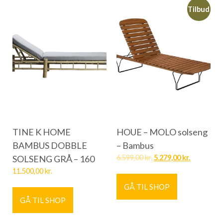
Tilbud
TINE K HOME
HOUE – MOLO solseng
BAMBUS DOBBLE
– Bambus
SOLSENG GRÅ – 160
6.599,00
kr.
5.279,00
kr.
11.500,00
kr.
GÅ TIL SHOP
GÅ TIL SHOP