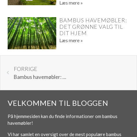
Læs mere »
BAMBUS HAVEMØBLER:
DET GRØNNE VALG TIL
DIT HJEM
Læs mere »
FORRIGE
Bambus havemøbler: Det grønne valg til dit hjem
VELKOMMEN TIL BLOGGEN
På hjemmesiden kan du finde informationer om bambus
havemøbler!
Vi har samlet en oversigt over de mest populære bambus