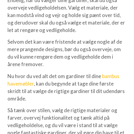
Endelig, når du vælger dine gardiner, skal du også
overveje vedligeholdelsen. Vælg et materiale, der
kan modstå vind og vejr og holde sig pænt over tid,
og derudover skal du også vælge et materiale, der er
let at rengøre og vedligeholde.
Selvom det kan være fristende at vælge nogle af de
mere prangende designs, bør du også overveje, om
du vil kunne rengøre dem og vedligeholde dem i
årene fremover.
Nu hvor du ved alt det om gardiner til dine
bambus
havemøbler
, kan du begynde at tage dine første
skridt til at vælge de rigtige gardiner til dit udendørs
område.
Så tænk over stilen, vælg de rigtige materialer og
farver, overvej funktionalitet og tænk altid på
vedligeholdelse, og du vil være i stand til at vælge
nogle fantastiske gardiner, der vil gøre din have til et